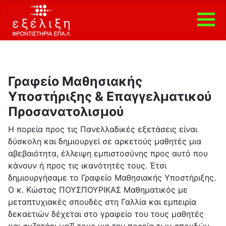
ΑΡΧΙΚΗ
ΤΟ
Γραφείο Μαθησιακής
ΦΡΟΝΤΙΣΤΗΡΙΟ
Υποστήριξης & Επαγγελματικού
ΠΡΟΓΡΑΜΜΑΤΑ
Προσανατολισμού
ΣΠΟΥΔΩΝ
ΣΚΕΨΕΙΣ
Η πορεία προς τις Πανελλαδικές εξετάσεις είναι
-
δύσκολη και δημιουργεί σε αρκετούς μαθητές μια
ΙΔΕΕΣ
αβεβαιότητα, έλλειψη εμπιστοσύνης προς αυτό που
Η
κάνουν ή προς τις ικανότητές τους. Έτσι
ΦΙΛΟΣΟΦΙΑ
δημιουργήσαμε το Γραφείο Μαθησιακής Υποστήριξης.
ΜΑΣ
Ο κ. Κώστας ΠΟΥΣΠΟΥΡΙΚΑΣ Μαθηματικός με
μεταπτυχιακές σπουδές στη Γαλλία και εμπειρία
ΕΠΙΚΑΙΡΟΤΗΤΑ
δεκαετιών δέχεται στο γραφείο του τους μαθητές
ΔΡΑΣΤΗΡΙΟΤΗΤΕΣ