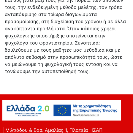
και συζητάει μαζί τους για την πορεία των σπουδών
ΟΔΗΓΟΣ
τους, την ενδεδειγμένη μέθοδο μελέτης, τον τρόπο
ΓΙΑ
ανταπόκρισης στα τρίωρα διαγωνίσματα
ΤΟ
προσομοίωσης, στη διαχείριση του χρόνου ή σε άλλα
ΝΕΟ
ανακύπτοντα προβλήματα. Όταν κάποιος χρήζει
ΕΠΑ.Λ.
ψυχολογικής υποστήριξης αποτείνεται στην
ψυχολόγο του φροντιστηρίου. Συνοπτικά:
ΚΑΡΤΕΛΑ
δουλεύουμε με τους μαθητές μας μεθοδικά και με
ΜΑΘΗΤΗ
απόλυτο σεβασμό στην προσωπικότητά τους, ώστε
ΑΝΑΚΟΙΝΩΣΕΙΣ
να μειώνουμε τη ψυχολογική τους ένταση και να
ΣΥΜΒΟΥΛΕΣ
τονώσουμε την αυτοπεποίθησή τους.
ΤΡΟΠΟΣ
ΜΕΛΕΤΗΣ
ΠΡΙΝ
ΤΙΣ
ΕΞΕΤΑΣΕΙΣ
ΑΠΟΦΘΕΓΜΑΤΙΚΕΣ
ΡΗΣΕΙΣ
| Μιλτιάδου & Βασ. Αμαλίας 1, Πλατεία ΗΣΑΠ